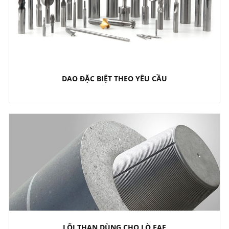
DAO ĐẶC BIỆT THEO YÊU CẦU
LÕI THAN DÙNG CHO LÒ EAF