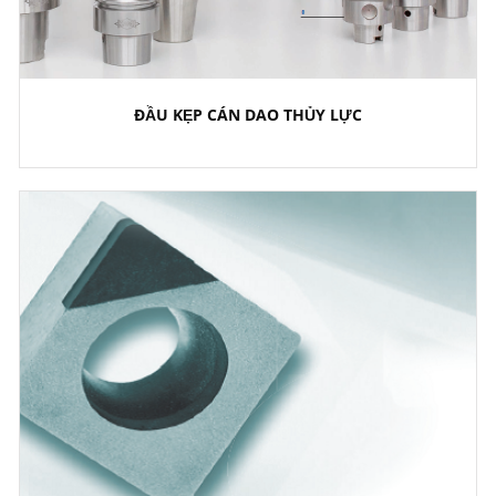
ĐẦU KẸP CÁN DAO THỦY LỰC