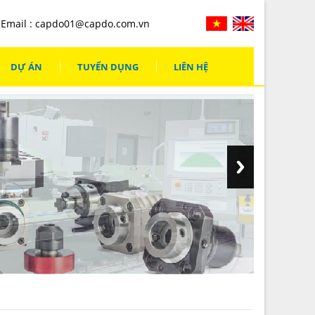
Email :
capdo01@capdo.com.vn
DỰ ÁN
TUYỂN DỤNG
LIÊN HỆ