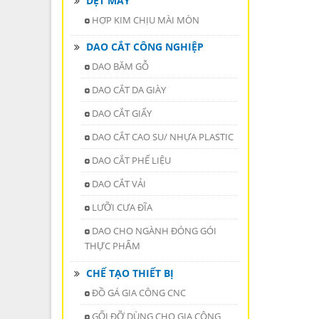
DỆT MAY
HỢP KIM CHỊU MÀI MÒN
DAO CẮT CÔNG NGHIỆP
DAO BĂM GỖ
DAO CẮT DA GIÀY
DAO CẮT GIẤY
DAO CẮT CAO SU/ NHỰA PLASTIC
DAO CẮT PHẾ LIỆU
DAO CẮT VẢI
LƯỠI CƯA ĐĨA
DAO CHO NGÀNH ĐÓNG GÓI
THỰC PHẨM
CHẾ TẠO THIẾT BỊ
ĐỒ GÁ GIA CÔNG CNC
GỐI ĐỠ DÙNG CHO GIA CÔNG