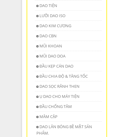
DAO TIỆN
LƯỠI DAO ISO
DAO KIM CƯƠNG
DAO CBN
MŨI KHOAN
MŨI DAO DOA
ĐẦU KẸP CÁN DAO
ĐẦU CHIA ĐỘ & TĂNG TỐC
DAO SỌC RÃNH THEN
Ụ DAO CHO MÁY TIỆN
ĐẦU CHỐNG TÂM
MÂM CẬP
DAO LĂN BÓNG BỀ MẶT SẢN
PHẨM.