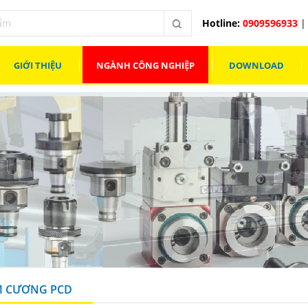
Hotline:
0909596933
| 
GIỚI THIỆU
NGÀNH CÔNG NGHIỆP
DOWNLOAD
M CƯƠNG PCD