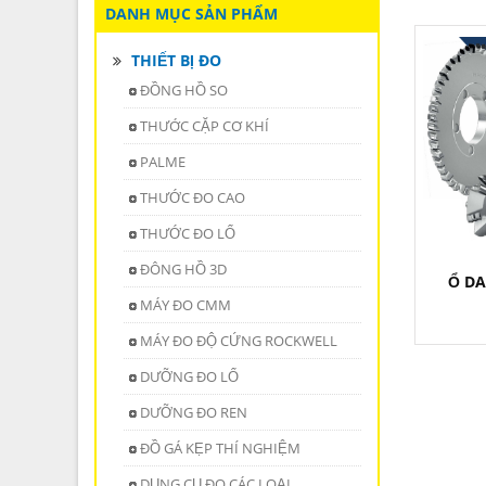
DANH MỤC SẢN PHẨM
THIẾT BỊ ĐO
ĐỒNG HỒ SO
THƯỚC CẶP CƠ KHÍ
PALME
THƯỚC ĐO CAO
THƯỚC ĐO LỔ
ĐÔNG HỒ 3D
Ổ D
MÁY ĐO CMM
MÁY ĐO ĐỘ CỨNG ROCKWELL
DƯỠNG ĐO LỔ
DƯỠNG ĐO REN
ĐỒ GÁ KẸP THÍ NGHIỆM
DỤNG CỤ ĐO CÁC LOẠI