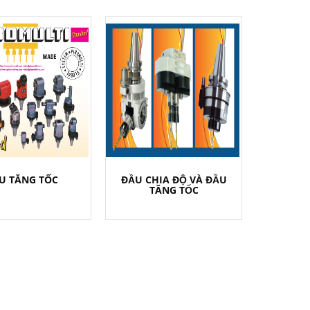
U TĂNG TỐC
ĐẦU CHIA ĐỘ VÀ ĐẦU
TĂNG TỐC