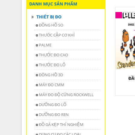
DANH MỤC SẢN PHẨM
THIẾT BỊ ĐO
ĐỒNG HỒ SO
THƯỚC CẶP CƠ KHÍ
PALME
THƯỚC ĐO CAO
THƯỚC ĐO LỔ
ĐÔNG HỒ 3D
ĐẦ
MÁY ĐO CMM
MÁY ĐO ĐỘ CỨNG ROCKWELL
DƯỠNG ĐO LỔ
DƯỠNG ĐO REN
ĐỒ GÁ KẸP THÍ NGHIỆM
DỤNG CỤ ĐO CÁC LOẠI