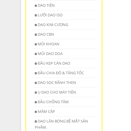
DAO TIỆN
LƯỠI DAO ISO
DAO KIM CƯƠNG
DAO CBN
MŨI KHOAN
MŨI DAO DOA
ĐẦU KẸP CÁN DAO
ĐẦU CHIA ĐỘ & TĂNG TỐC
DAO SỌC RÃNH THEN
Ụ DAO CHO MÁY TIỆN
ĐẦU CHỐNG TÂM
MÂM CẬP
DAO LĂN BÓNG BỀ MẶT SẢN
PHẨM.