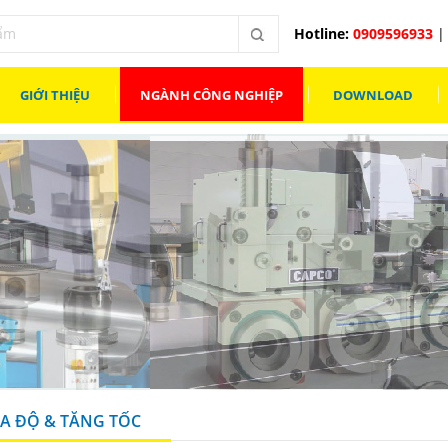
Hotline:
0909596933
| 
GIỚI THIỆU
NGÀNH CÔNG NGHIỆP
DOWNLOAD
A ĐỘ & TĂNG TỐC