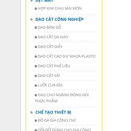
DỆT MAY
HỢP KIM CHỊU MÀI MÒN
DAO CẮT CÔNG NGHIỆP
DAO BĂM GỖ
DAO CẮT DA GIÀY
DAO CẮT GIẤY
DAO CẮT CAO SU/ NHỰA PLASTIC
DAO CẮT PHẾ LIỆU
DAO CẮT VẢI
LƯỠI CƯA ĐĨA
DAO CHO NGÀNH ĐÓNG GÓI
THỰC PHẨM
CHẾ TẠO THIẾT BỊ
ĐỒ GÁ GIA CÔNG CNC
GỐI ĐỠ DÙNG CHO GIA CÔNG