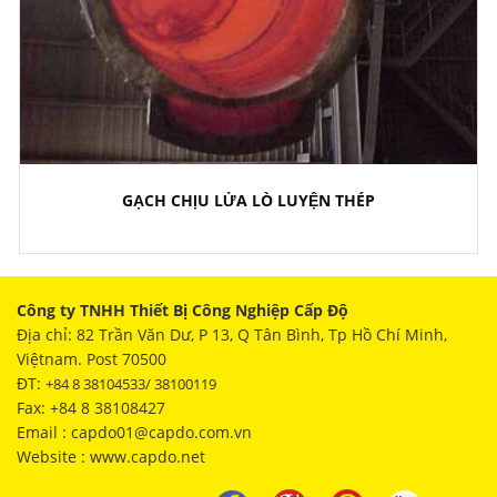
GẠCH CHỊU LỬA LÒ LUYỆN THÉP
Công ty TNHH Thiết Bị Công Nghiệp Cấp Độ
Địa chỉ: 82 Trần Văn Dư, P 13, Q Tân Bình, Tp Hồ Chí Minh,
Việtnam. Post 70500
ĐT:
+84 8 38104533/ 38100119
Fax: +84 8 38108427
Email : capdo01@capdo.com.vn
Website : www.capdo.net