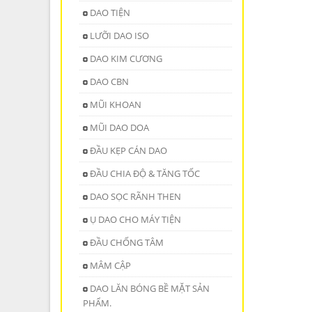
DAO TIỆN
LƯỠI DAO ISO
DAO KIM CƯƠNG
DAO CBN
MŨI KHOAN
MŨI DAO DOA
ĐẦU KẸP CÁN DAO
ĐẦU CHIA ĐỘ & TĂNG TỐC
DAO SỌC RÃNH THEN
Ụ DAO CHO MÁY TIỆN
ĐẦU CHỐNG TÂM
MÂM CẬP
DAO LĂN BÓNG BỀ MẶT SẢN
PHẨM.