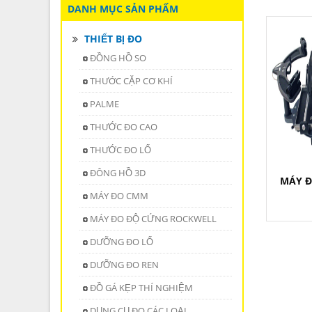
DANH MỤC SẢN PHẨM
THIẾT BỊ ĐO
ĐỒNG HỒ SO
THƯỚC CẶP CƠ KHÍ
PALME
THƯỚC ĐO CAO
THƯỚC ĐO LỔ
ĐÔNG HỒ 3D
MÁY Đ
MÁY ĐO CMM
MÁY ĐO ĐỘ CỨNG ROCKWELL
DƯỠNG ĐO LỔ
DƯỠNG ĐO REN
ĐỒ GÁ KẸP THÍ NGHIỆM
DỤNG CỤ ĐO CÁC LOẠI