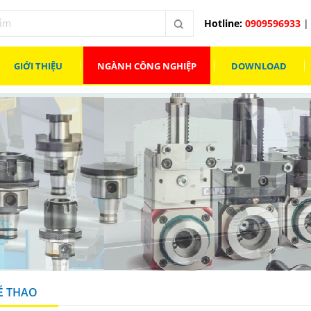
Hotline:
0909596933
| 
GIỚI THIỆU
NGÀNH CÔNG NGHIỆP
DOWNLOAD
Ể THAO