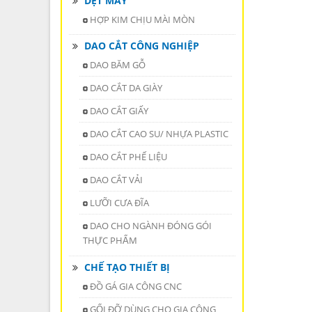
DỆT MAY
HỢP KIM CHỊU MÀI MÒN
DAO CẮT CÔNG NGHIỆP
DAO BĂM GỖ
DAO CẮT DA GIÀY
DAO CẮT GIẤY
DAO CẮT CAO SU/ NHỰA PLASTIC
DAO CẮT PHẾ LIỆU
DAO CẮT VẢI
LƯỠI CƯA ĐĨA
DAO CHO NGÀNH ĐÓNG GÓI
THỰC PHẨM
CHẾ TẠO THIẾT BỊ
ĐỒ GÁ GIA CÔNG CNC
GỐI ĐỠ DÙNG CHO GIA CÔNG