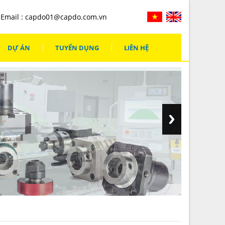
Email :
capdo01@capdo.com.vn
DỰ ÁN
TUYỂN DỤNG
LIÊN HỆ