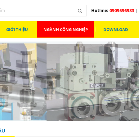
Hotline:
0909596933
| 
GIỚI THIỆU
NGÀNH CÔNG NGHIỆP
DOWNLOAD
ẦU