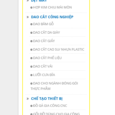
DỆT MAY
HỢP KIM CHỊU MÀI MÒN
DAO CẮT CÔNG NGHIỆP
DAO BĂM GỖ
DAO CẮT DA GIÀY
DAO CẮT GIẤY
DAO CẮT CAO SU/ NHỰA PLASTIC
DAO CẮT PHẾ LIỆU
DAO CẮT VẢI
LƯỠI CƯA ĐĨA
DAO CHO NGÀNH ĐÓNG GÓI
THỰC PHẨM
CHẾ TẠO THIẾT BỊ
ĐỒ GÁ GIA CÔNG CNC
GỐI ĐỠ DÙNG CHO GIA CÔNG