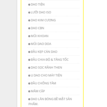
DAO TIỆN
LƯỠI DAO ISO
DAO KIM CƯƠNG
DAO CBN
MŨI KHOAN
MŨI DAO DOA
ĐẦU KẸP CÁN DAO
ĐẦU CHIA ĐỘ & TĂNG TỐC
DAO SỌC RÃNH THEN
Ụ DAO CHO MÁY TIỆN
ĐẦU CHỐNG TÂM
MÂM CẬP
DAO LĂN BÓNG BỀ MẶT SẢN
PHẨM.