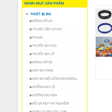
DANH MỤC SẢN PHẨM
THIẾT BỊ ĐO
ĐỒNG HỒ SO
THƯỚC CẶP CƠ KHÍ
PALME
THƯỚC ĐO CAO
THƯỚC ĐO LỔ
ĐÔNG HỒ 3D
MÁY ĐO CMM
MÁY ĐO ĐỘ CỨNG ROCKWELL
DƯỠNG ĐO LỔ
DƯỠNG ĐO REN
ĐỒ GÁ KẸP THÍ NGHIỆM
DỤNG CỤ ĐO CÁC LOẠI