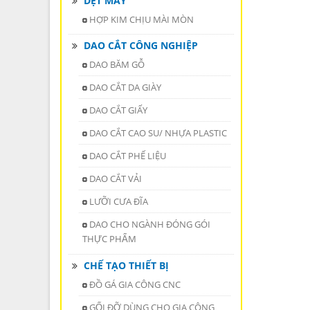
DỆT MAY
HỢP KIM CHỊU MÀI MÒN
DAO CẮT CÔNG NGHIỆP
DAO BĂM GỖ
DAO CẮT DA GIÀY
DAO CẮT GIẤY
DAO CẮT CAO SU/ NHỰA PLASTIC
DAO CẮT PHẾ LIỆU
DAO CẮT VẢI
LƯỠI CƯA ĐĨA
DAO CHO NGÀNH ĐÓNG GÓI
THỰC PHẨM
CHẾ TẠO THIẾT BỊ
ĐỒ GÁ GIA CÔNG CNC
GỐI ĐỠ DÙNG CHO GIA CÔNG