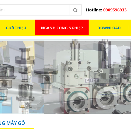
Hotline:
0909596933
| 
GIỚI THIỆU
NGÀNH CÔNG NGHIỆP
DOWNLOAD
NG MÁY GỖ