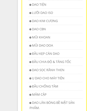
DAO TIỆN
LƯỠI DAO ISO
DAO KIM CƯƠNG
DAO CBN
MŨI KHOAN
MŨI DAO DOA
ĐẦU KẸP CÁN DAO
ĐẦU CHIA ĐỘ & TĂNG TỐC
DAO SỌC RÃNH THEN
Ụ DAO CHO MÁY TIỆN
ĐẦU CHỐNG TÂM
MÂM CẬP
DAO LĂN BÓNG BỀ MẶT SẢN
PHẨM.