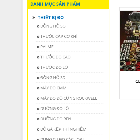
DANH MỤC SẢN PHẨM
THIẾT BỊ ĐO
ĐỒNG HỒ SO
THƯỚC CẶP CƠ KHÍ
PALME
THƯỚC ĐO CAO
THƯỚC ĐO LỔ
ĐÔNG HỒ 3D
C
MÁY ĐO CMM
MÁY ĐO ĐỘ CỨNG ROCKWELL
DƯỠNG ĐO LỔ
DƯỠNG ĐO REN
ĐỒ GÁ KẸP THÍ NGHIỆM
DỤNG CỤ ĐO CÁC LOẠI