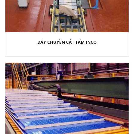
DÂY CHUYỀN CẮT TẤM INCO