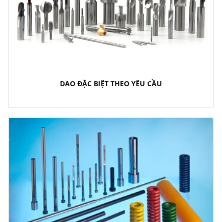
DAO ĐẶC BIỆT THEO YÊU CẦU