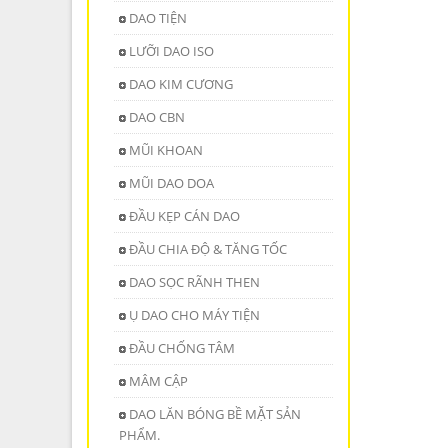
DAO TIỆN
LƯỠI DAO ISO
DAO KIM CƯƠNG
DAO CBN
MŨI KHOAN
MŨI DAO DOA
ĐẦU KẸP CÁN DAO
ĐẦU CHIA ĐỘ & TĂNG TỐC
DAO SỌC RÃNH THEN
Ụ DAO CHO MÁY TIỆN
ĐẦU CHỐNG TÂM
MÂM CẬP
DAO LĂN BÓNG BỀ MẶT SẢN
PHẨM.