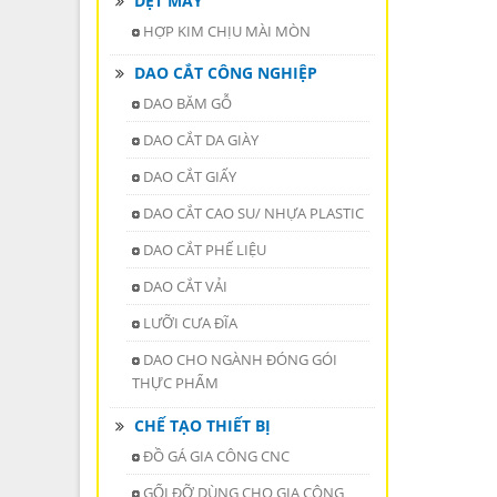
DỆT MAY
HỢP KIM CHỊU MÀI MÒN
DAO CẮT CÔNG NGHIỆP
DAO BĂM GỖ
DAO CẮT DA GIÀY
DAO CẮT GIẤY
DAO CẮT CAO SU/ NHỰA PLASTIC
DAO CẮT PHẾ LIỆU
DAO CẮT VẢI
LƯỠI CƯA ĐĨA
DAO CHO NGÀNH ĐÓNG GÓI
THỰC PHẨM
CHẾ TẠO THIẾT BỊ
ĐỒ GÁ GIA CÔNG CNC
GỐI ĐỠ DÙNG CHO GIA CÔNG