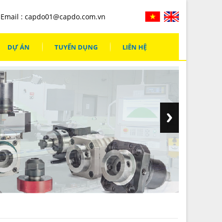
Email :
capdo01@capdo.com.vn
DỰ ÁN
TUYỂN DỤNG
LIÊN HỆ