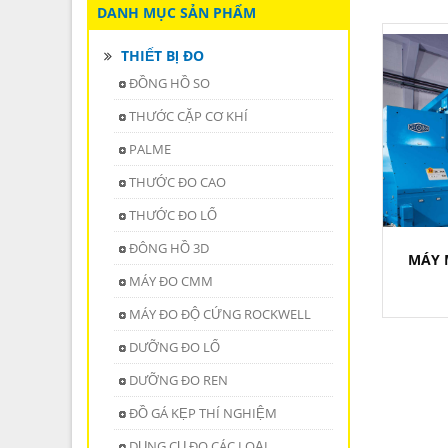
DANH MỤC SẢN PHẨM
THIẾT BỊ ĐO
ĐỒNG HỒ SO
THƯỚC CẶP CƠ KHÍ
PALME
THƯỚC ĐO CAO
THƯỚC ĐO LỔ
ĐÔNG HỒ 3D
MÁY 
MÁY ĐO CMM
MÁY ĐO ĐỘ CỨNG ROCKWELL
DƯỠNG ĐO LỔ
DƯỠNG ĐO REN
ĐỒ GÁ KẸP THÍ NGHIỆM
DỤNG CỤ ĐO CÁC LOẠI