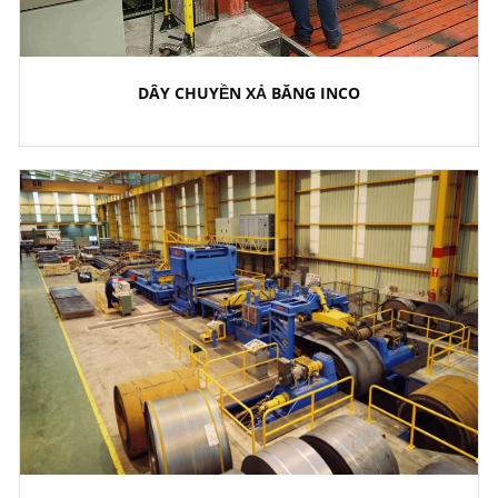
DÂY CHUYỀN XẢ BĂNG INCO