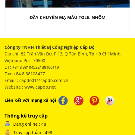
DÂY CHUYỀN MẠ MÀU TOLE, NHÔM
Công ty TNHH Thiết Bị Công Nghiệp Cấp Độ
Địa chỉ: 82 Trần Văn Dư, P 13, Q Tân Bình, Tp Hồ Chí Minh,
Việtnam. Post 70500
ĐT:
+84 8 38104533/ 38100119
Fax: +84 8 38108427
Email : capdo01@capdo.com.vn
Website : www.capdo.net
Liên kết với mạng xã hội
Thống kê truy cập
Đang online : 48
Truy cập tuần : 498