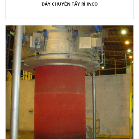
DÂY CHUYỀN TẨY RỈ INCO