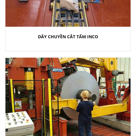
DÂY CHUYỀN CẮT TẤM INCO