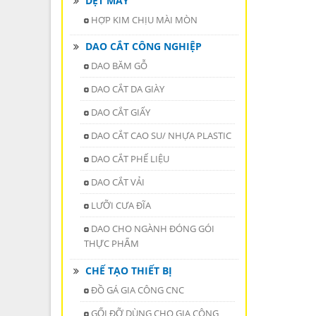
DỆT MAY
HỢP KIM CHỊU MÀI MÒN
DAO CẮT CÔNG NGHIỆP
DAO BĂM GỖ
DAO CẮT DA GIÀY
DAO CẮT GIẤY
DAO CẮT CAO SU/ NHỰA PLASTIC
DAO CẮT PHẾ LIỆU
DAO CẮT VẢI
LƯỠI CƯA ĐĨA
DAO CHO NGÀNH ĐÓNG GÓI
THỰC PHẨM
CHẾ TẠO THIẾT BỊ
ĐỒ GÁ GIA CÔNG CNC
GỐI ĐỠ DÙNG CHO GIA CÔNG