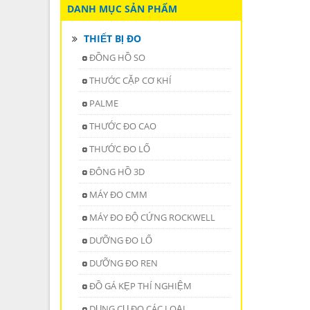
DANH MỤC SẢN PHẨM
THIẾT BỊ ĐO
ĐỒNG HỒ SO
THƯỚC CẶP CƠ KHÍ
PALME
THƯỚC ĐO CAO
THƯỚC ĐO LỔ
ĐÔNG HỒ 3D
MÁY ĐO CMM
MÁY ĐO ĐỘ CỨNG ROCKWELL
DƯỠNG ĐO LỔ
DƯỠNG ĐO REN
ĐỒ GÁ KẸP THÍ NGHIỆM
DỤNG CỤ ĐO CÁC LOẠI