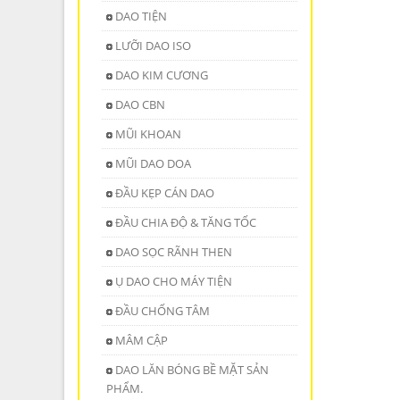
DAO TIỆN
LƯỠI DAO ISO
DAO KIM CƯƠNG
DAO CBN
MŨI KHOAN
MŨI DAO DOA
ĐẦU KẸP CÁN DAO
ĐẦU CHIA ĐỘ & TĂNG TỐC
DAO SỌC RÃNH THEN
Ụ DAO CHO MÁY TIỆN
ĐẦU CHỐNG TÂM
MÂM CẬP
DAO LĂN BÓNG BỀ MẶT SẢN
PHẨM.