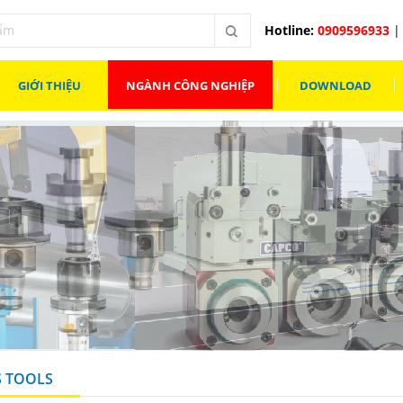
Hotline:
0909596933
| 
GIỚI THIỆU
NGÀNH CÔNG NGHIỆP
DOWNLOAD
S TOOLS