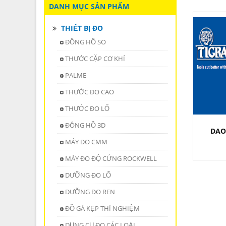
DANH MỤC SẢN PHẨM
THIẾT BỊ ĐO
ĐỒNG HỒ SO
THƯỚC CẶP CƠ KHÍ
PALME
THƯỚC ĐO CAO
THƯỚC ĐO LỔ
ĐÔNG HỒ 3D
DAO
MÁY ĐO CMM
MÁY ĐO ĐỘ CỨNG ROCKWELL
DƯỠNG ĐO LỔ
DƯỠNG ĐO REN
ĐỒ GÁ KẸP THÍ NGHIỆM
DỤNG CỤ ĐO CÁC LOẠI