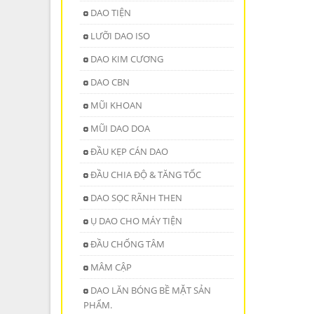
DAO TIỆN
LƯỠI DAO ISO
DAO KIM CƯƠNG
DAO CBN
MŨI KHOAN
MŨI DAO DOA
ĐẦU KẸP CÁN DAO
ĐẦU CHIA ĐỘ & TĂNG TỐC
DAO SỌC RÃNH THEN
Ụ DAO CHO MÁY TIỆN
ĐẦU CHỐNG TÂM
MÂM CẬP
DAO LĂN BÓNG BỀ MẶT SẢN
PHẨM.