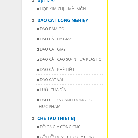
DỆT MAY
HỢP KIM CHỊU MÀI MÒN
DAO CẮT CÔNG NGHIỆP
DAO BĂM GỖ
DAO CẮT DA GIÀY
DAO CẮT GIẤY
DAO CẮT CAO SU/ NHỰA PLASTIC
DAO CẮT PHẾ LIỆU
DAO CẮT VẢI
LƯỠI CƯA ĐĨA
DAO CHO NGÀNH ĐÓNG GÓI
THỰC PHẨM
CHẾ TẠO THIẾT BỊ
ĐỒ GÁ GIA CÔNG CNC
GỐI ĐỠ DÙNG CHO GIA CÔNG