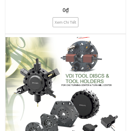
0₫
Xem Chi Tiết