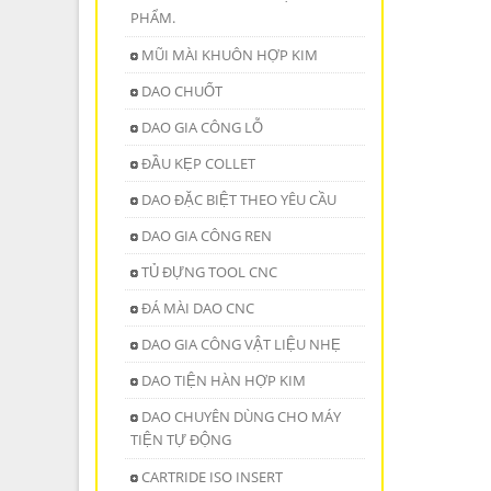
PHẨM.
MŨI MÀI KHUÔN HỢP KIM
DAO CHUỐT
DAO GIA CÔNG LỖ
ĐẦU KẸP COLLET
DAO ĐẶC BIỆT THEO YÊU CẦU
DAO GIA CÔNG REN
TỦ ĐỰNG TOOL CNC
ĐÁ MÀI DAO CNC
DAO GIA CÔNG VẬT LIỆU NHẸ
DAO TIỆN HÀN HỢP KIM
DAO CHUYÊN DÙNG CHO MÁY
TIỆN TỰ ĐỘNG
CARTRIDE ISO INSERT