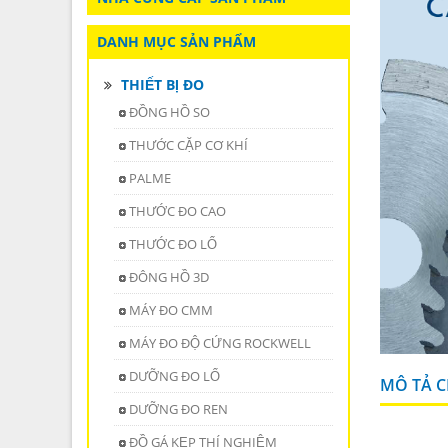
DANH MỤC SẢN PHẨM
THIẾT BỊ ĐO
ĐỒNG HỒ SO
THƯỚC CẶP CƠ KHÍ
PALME
THƯỚC ĐO CAO
THƯỚC ĐO LỔ
ĐÔNG HỒ 3D
MÁY ĐO CMM
MÁY ĐO ĐỘ CỨNG ROCKWELL
DƯỠNG ĐO LỔ
MÔ TẢ CH
DƯỠNG ĐO REN
ĐỒ GÁ KẸP THÍ NGHIỆM