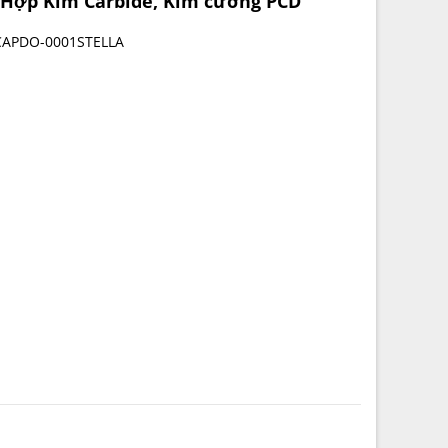
n Hợp Kim Carbide, Kim cương PCD
APDO-0001STELLA