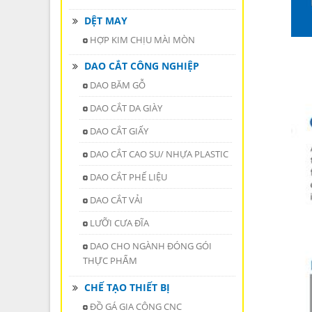
DỆT MAY
HỢP KIM CHỊU MÀI MÒN
DAO CẮT CÔNG NGHIỆP
DAO BĂM GỖ
DAO CẮT DA GIÀY
DAO CẮT GIẤY
DAO CẮT CAO SU/ NHỰA PLASTIC
DAO CẮT PHẾ LIỆU
DAO CẮT VẢI
LƯỠI CƯA ĐĨA
DAO CHO NGÀNH ĐÓNG GÓI
THỰC PHẨM
CHẾ TẠO THIẾT BỊ
ĐỒ GÁ GIA CÔNG CNC