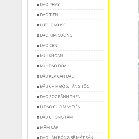
DAO PHAY
DAO TIỆN
LƯỠI DAO ISO
DAO KIM CƯƠNG
DAO CBN
MŨI KHOAN
MŨI DAO DOA
ĐẦU KẸP CÁN DAO
ĐẦU CHIA ĐỘ & TĂNG TỐC
DAO SỌC RÃNH THEN
Ụ DAO CHO MÁY TIỆN
ĐẦU CHỐNG TÂM
MÂM CẬP
DAO LĂN BÓNG BỀ MẶT SẢN