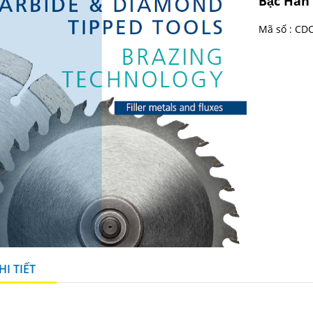
Bạc Hà
Mã số :
CDC
I TIẾT