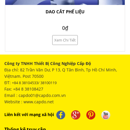
DAO CẮT PHẾ LIỆU
0₫
Xem Chi Tiết
Công ty TNHH Thiết Bị Công Nghiệp Cấp Độ
Địa chỉ: 82 Trần Văn Dư, P 13, Q Tân Bình, Tp Hồ Chí Minh,
Việtnam. Post 70500
ĐT:
+84 8 38104533/ 38100119
Fax: +84 8 38108427
Email : capdo01@capdo.com.vn
Website : www.capdo.net
Liên kết với mạng xã hội
Thống kê truy cập