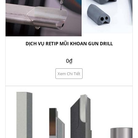
DỊCH VỤ RETIP MŨI KHOAN GUN DRILL
0₫
Xem Chi Tiết