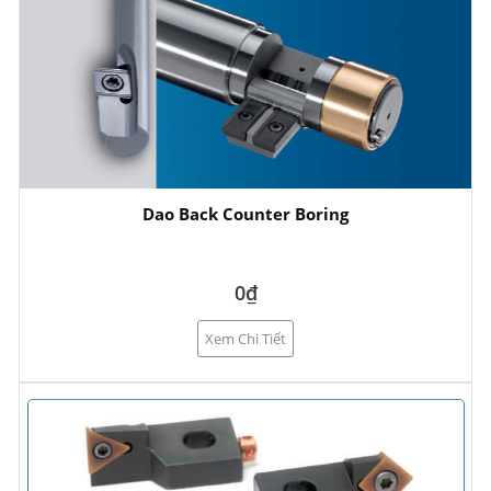
Dao Back Counter Boring
0₫
Xem Chi Tiết