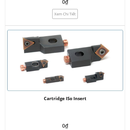
0₫
Xem Chi Tiết
Cartridge ISo Insert
0₫