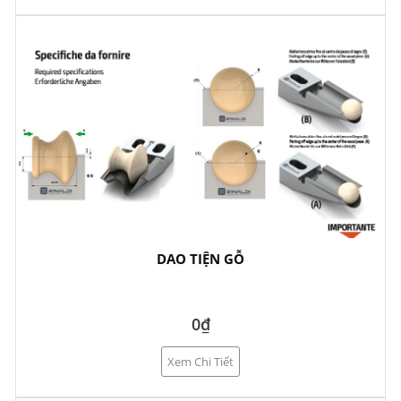
DAO TIỆN GỖ
0₫
Xem Chi Tiết