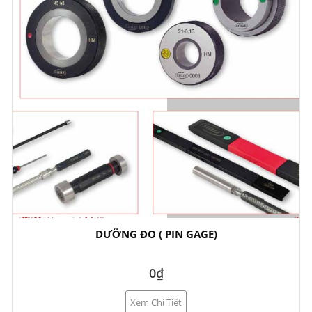
DƯỠNG ĐO ( PIN GAGE)
0₫
Xem Chi Tiết