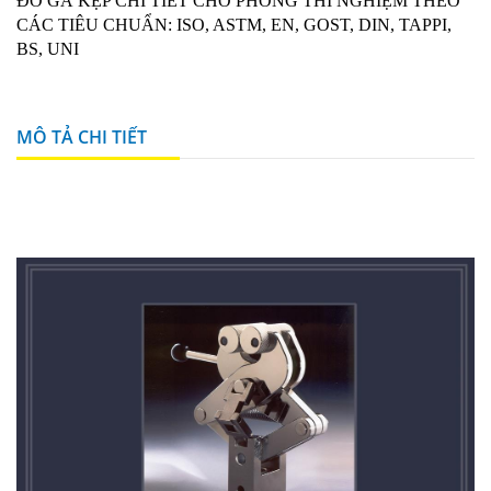
ĐỒ GÁ KẸP CHI TIẾT CHO PHÒNG THÍ NGHIỆM THEO
CÁC TIÊU CHUẨN: ISO, ASTM, EN, GOST, DIN, TAPPI,
BS, UNI
MÔ TẢ CHI TIẾT