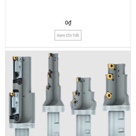
0₫
Xem Chi Tiết