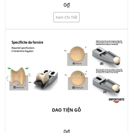
0₫
Xem Chi Tiết
DAO TIỆN GỖ
0₫