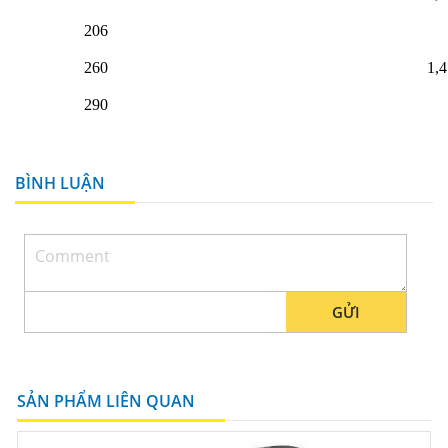
206
260
1,4
290
BÌNH LUẬN
GỬI
SẢN PHẨM LIÊN QUAN