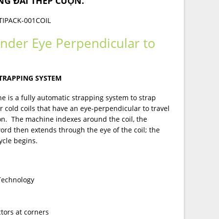
NG ĐAI THÉP CUỘN.
TIPACK-001COIL
ander Eye Perpendicular to
 STRAPPING SYSTEM
e is a fully automatic strapping system to strap
or cold coils that have an eye-perpendicular to travel
on. The machine indexes around the coil, the
rd then extends through the eye of the coil; the
ycle begins.
Technology
tors at corners