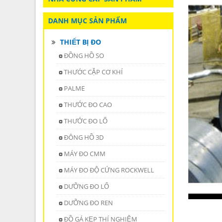
DANH MỤC SẢN PHẨM
THIẾT BỊ ĐO
ĐỒNG HỒ SO
THƯỚC CẶP CƠ KHÍ
PALME
THƯỚC ĐO CAO
THƯỚC ĐO LỔ
ĐÔNG HỒ 3D
MÁY ĐO CMM
MÁY ĐO ĐỘ CỨNG ROCKWELL
DƯỠNG ĐO LỔ
DƯỠNG ĐO REN
ĐỒ GÁ KẸP THÍ NGHIỆM