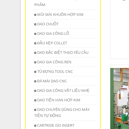
PHẨM.
MŨI MÀI KHUÔN HỢP KIM
DAO CHUỐT
DAO GIA CÔNG LỖ
ĐẦU KẸP COLLET
DAO ĐẶC BIỆT THEO YÊU CẦU
DAO GIA CÔNG REN
TỦ ĐỰNG TOOL CNC
ĐÁ MÀI DAO CNC
DAO GIA CÔNG VẬT LIỆU NHẸ
DAO TIỆN HÀN HỢP KIM
DAO CHUYÊN DÙNG CHO MÁY
TIỆN TỰ ĐỘNG
CARTRIDE ISO INSERT