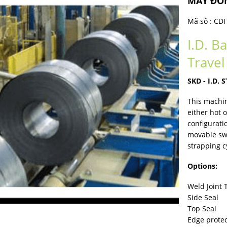
MÁY ĐÓ
Mã số :
CDI
I.D. B
Travel
SKD - I.D.
This machin
either hot 
configurati
movable swo
strapping c
Options:
Weld Joint 
Side Seal
Top Seal
Edge protec