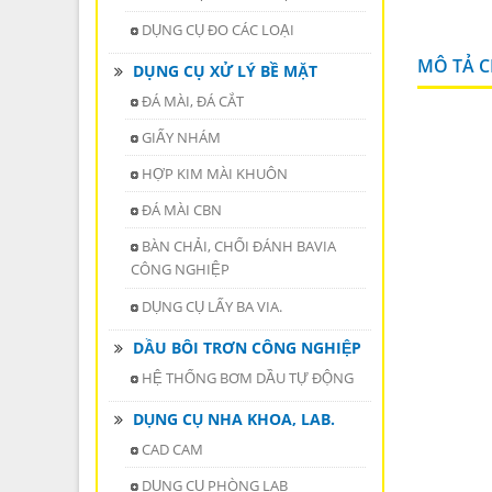
DỤNG CỤ ĐO CÁC LOẠI
MÔ TẢ CH
DỤNG CỤ XỬ LÝ BỀ MẶT
ĐÁ MÀI, ĐÁ CẮT
GIẤY NHÁM
HỢP KIM MÀI KHUÔN
ĐÁ MÀI CBN
BÀN CHẢI, CHỔI ĐÁNH BAVIA
CÔNG NGHIỆP
DỤNG CỤ LẤY BA VIA.
DẦU BÔI TRƠN CÔNG NGHIỆP
HỆ THỐNG BƠM DẦU TỰ ĐỘNG
DỤNG CỤ NHA KHOA, LAB.
CAD CAM
DỤNG CỤ PHÒNG LAB