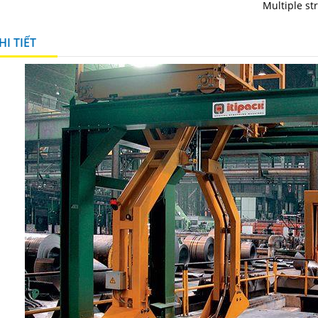
Multiple s
I TIẾT