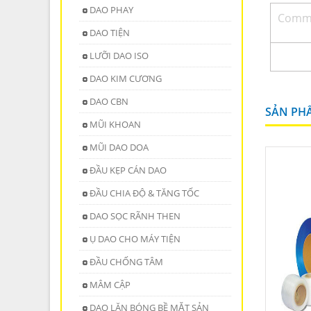
DAO PHAY
DAO TIỆN
LƯỠI DAO ISO
DAO KIM CƯƠNG
DAO CBN
SẢN PH
MŨI KHOAN
MŨI DAO DOA
ĐẦU KẸP CÁN DAO
ĐẦU CHIA ĐỘ & TĂNG TỐC
DAO SỌC RÃNH THEN
Ụ DAO CHO MÁY TIỆN
ĐẦU CHỐNG TÂM
MÂM CẬP
DAO LĂN BÓNG BỀ MẶT SẢN