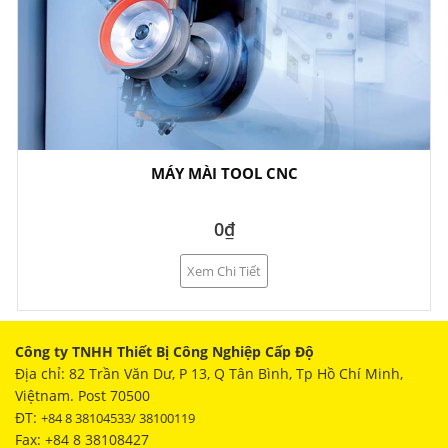
MÁY MÀI TOOL CNC
0₫
Xem Chi Tiết
Công ty TNHH Thiết Bị Công Nghiệp Cấp Độ
Địa chỉ: 82 Trần Văn Dư, P 13, Q Tân Bình, Tp Hồ Chí Minh,
Việtnam. Post 70500
ĐT:
+84 8 38104533/ 38100119
Fax: +84 8 38108427