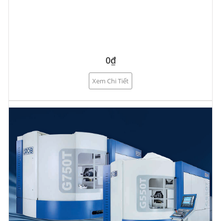
0₫
Xem Chi Tiết